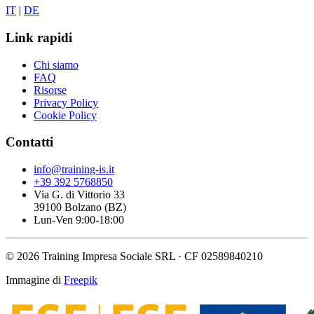
IT
|
DE
Link rapidi
Chi siamo
FAQ
Risorse
Privacy Policy
Cookie Policy
Contatti
info@training-is.it
+39 392 5768850
Via G. di Vittorio 33
39100 Bolzano (BZ)
Lun-Ven 9:00-18:00
© 2026 Training Impresa Sociale SRL · CF 02589840210
Immagine di
Freepik