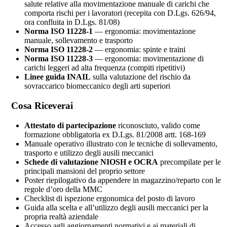
salute relative alla movimentazione manuale di carichi che
comporta rischi per i lavoratori (recepita con D.Lgs. 626/94,
ora confluita in D.Lgs. 81/08)
Norma ISO 11228-1
— ergonomia: movimentazione
manuale, sollevamento e trasporto
Norma ISO 11228-2
— ergonomia: spinte e traini
Norma ISO 11228-3
— ergonomia: movimentazione di
carichi leggeri ad alta frequenza (compiti ripetitivi)
Linee guida INAIL
sulla valutazione del rischio da
sovraccarico biomeccanico degli arti superiori
Cosa Riceverai
Attestato di partecipazione
riconosciuto, valido come
formazione obbligatoria ex D.Lgs. 81/2008 artt. 168-169
Manuale operativo illustrato con le tecniche di sollevamento,
trasporto e utilizzo degli ausili meccanici
Schede di valutazione NIOSH e OCRA
precompilate per le
principali mansioni del proprio settore
Poster riepilogativo da appendere in magazzino/reparto con le
regole d’oro della MMC
Checklist di ispezione ergonomica del posto di lavoro
Guida alla scelta e all’utilizzo degli ausili meccanici per la
propria realtà aziendale
Accesso agli aggiornamenti normativi e ai materiali di