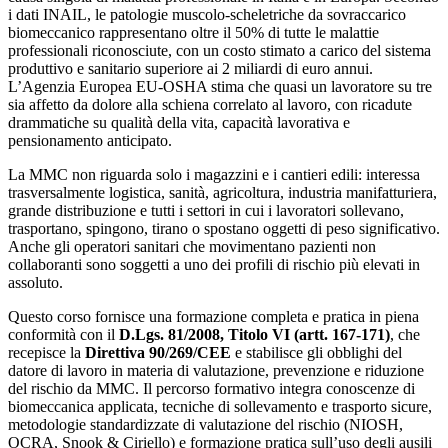
i dati INAIL, le patologie muscolo-scheletriche da sovraccarico
biomeccanico rappresentano oltre il 50% di tutte le malattie
professionali riconosciute, con un costo stimato a carico del sistema
produttivo e sanitario superiore ai 2 miliardi di euro annui.
L’Agenzia Europea EU-OSHA stima che quasi un lavoratore su tre
sia affetto da dolore alla schiena correlato al lavoro, con ricadute
drammatiche su qualità della vita, capacità lavorativa e
pensionamento anticipato.
La MMC non riguarda solo i magazzini e i cantieri edili: interessa
trasversalmente logistica, sanità, agricoltura, industria manifatturiera,
grande distribuzione e tutti i settori in cui i lavoratori sollevano,
trasportano, spingono, tirano o spostano oggetti di peso significativo.
Anche gli operatori sanitari che movimentano pazienti non
collaboranti sono soggetti a uno dei profili di rischio più elevati in
assoluto.
Questo corso fornisce una formazione completa e pratica in piena
conformità con il
D.Lgs. 81/2008, Titolo VI (artt. 167-171)
, che
recepisce la
Direttiva 90/269/CEE
e stabilisce gli obblighi del
datore di lavoro in materia di valutazione, prevenzione e riduzione
del rischio da MMC. Il percorso formativo integra conoscenze di
biomeccanica applicata, tecniche di sollevamento e trasporto sicure,
metodologie standardizzate di valutazione del rischio (NIOSH,
OCRA, Snook & Ciriello) e formazione pratica sull’uso degli ausili