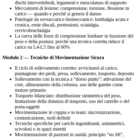
dischi intervertebrali, legamenti e muscolatura di supporto
Meccanismi di lesione: compressione, torsione, flessione in
carico — quando e perché si genera il danno
Patologie da sovraccarico biomeccanico: lombalgia acuta e
cronica, ernie discali, protrusioni, sciatalgia,
cervicobrachialgia
La curva delle forze di compressione lombare in funzione del
peso e della postura: perché una tecnica corretta riduce il
carico su L4-L5 fino al 60%
Modulo 2 — Tecniche di Movimentazione Sicura
Il ciclo di sollevamento corretto: avvicinarsi al carico,
piantagione dei piedi, presa, sollevamento, trasporto, deposito
Sollevamento con la tecnica a “dorso piatto”: attivazione del
core, allineamento della colonna, uso delle gambe come
motore primario
Trasporto bilanciato: distribuzione simmetrica del peso,
limitazione della distanza di trasporto, uso del carrello o del
porta-oggetti
Movimentazione in coppia e in team: sincronizzazione,
comunicazione, ruoli definiti
Tecniche specifiche per carichi ingombranti, asimmetrici,
scivolosi o in spazi ristretti
Movimentazione di pazienti in sanità: principio “no lift”,