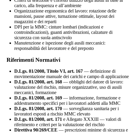
Criteri di selezione e corretto utilizzo degli ausili in base al
carico, alla frequenza e all’ambiente
Organizzazione ergonomica del lavoro: rotazione delle
mansioni, pause attive, turnazione ottimale, layout dei
magazzini e dei reparti
DPI per la MMC: cinture lombari (indicazioni e
controindicazioni), guanti antivibrazioni, calzature di
sicurezza con suola antiscivolo
Manutenzione e ispezione degli ausili meccanici:
responsabilità del lavoratore e del preposto
Riferimenti Normativi
D.Lgs. 81/2008, Titolo VI, art. 167
— definizione di
movimentazione manuale dei carichi e campo di applicazione
D.Lgs. 81/2008, art. 168
— obblighi del datore di lavoro:
valutazione del rischio, misure organizzative, uso di ausili
meccanici, formazione
D.Lgs. 81/2008, art. 169
— informazione, formazione e
addestramento specifici per i lavoratori addetti alla MMC
D.Lgs. 81/2008, art. 170
— sorveglianza sanitaria per i
lavoratori esposti a rischio MMC elevato
D.Lgs. 81/2008, art. 171
e Allegato XXXIII — valori di
riferimento e criteri per la valutazione del rischio
Direttiva 90/269/CEE
— prescrizioni minime di sicurezza e