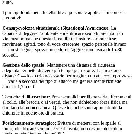
aiuto.
I principi fondamentali della difesa personale applicata ai contesti
lavorativi:
Consapevolezza situazionale (Situational Awareness):
La
capacità di leggere l’ambiente e identificare segnali precursori di
violenza prima che questa si manifesti. Posture corporee tese,
movimenti agitati, tono di voce crescente, spazio personale invaso
— questi segnali spesso precedono l’aggressione fisica di 15-30
secondi.
Gestione dello spazio:
Mantenere una distanza di sicurezza
adeguata permette di avere più tempo per reagire. La “reazione
distance” — lo spazio necessario per reagire a un attacco improvviso
— varia a seconda del tipo di attacco ma generalmente richiede
almeno 1,5 metri.
Tecniche di liberazione:
Prese semplici per liberarsi da afferramenti
al collo, alle braccia o ai vestiti, che non richiedono forza fisica ma
sfruttano la biomeccanica. Queste tecniche sono apprendibili da
chiunque in poche ore di pratica.
Posizionamento strategico:
Evitare di mettersi con le spalle al
muro, identificare sempre le vie di uscita, non restare bloccati in
posizioni che limitano la mobilità.