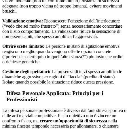
visivo moderato (non un confronto diretto), distanza di sicurezza
adeguata (non troppo vicina né troppo lontana), evitare movimenti
bruschi.
Validazione emotiva:
Riconoscere l’emozione dell’interlocutore
(“vedo che sei molto frustrato”) senza necessariamente concordare
con il suo comportamento. La validazione riduce la sensazione di
non essere capiti, che spesso amplifica l’aggressività.
Offrire scelte limitate:
Le persone in stato di agitazione emotiva
reagiscono meglio quando vengono offerte opzioni concrete
(“preferisci sederti qui o in quell’altra stanza?”) piuttosto che ordini
o richieste generiche.
Gestione degli spettatori:
La presenza di terzi spesso amplifica le
dinamiche aggressive per ragioni di “faccia” (perdita di status).
Isolare quando possibile la situazione riduce questa pressione.
Difesa Personale Applicata: Principi per i
Professionisti
La difesa personale professionale è diversa dall’autodifesa sportiva o
dalle arti marziali competitive. Il suo obiettivo non è vincere un
confronto fisico, ma
creare un’opportunità di sicurezza
nella
minima finestra temporale necessaria per allontanarsi o chiamare