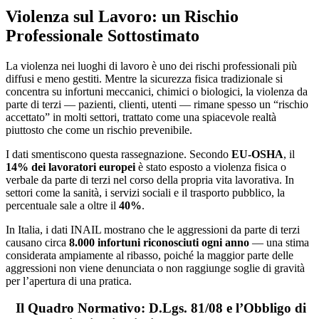
Violenza sul Lavoro: un Rischio
Professionale Sottostimato
La violenza nei luoghi di lavoro è uno dei rischi professionali più
diffusi e meno gestiti. Mentre la sicurezza fisica tradizionale si
concentra su infortuni meccanici, chimici o biologici, la violenza da
parte di terzi — pazienti, clienti, utenti — rimane spesso un “rischio
accettato” in molti settori, trattato come una spiacevole realtà
piuttosto che come un rischio prevenibile.
I dati smentiscono questa rassegnazione. Secondo
EU-OSHA
, il
14% dei lavoratori europei
è stato esposto a violenza fisica o
verbale da parte di terzi nel corso della propria vita lavorativa. In
settori come la sanità, i servizi sociali e il trasporto pubblico, la
percentuale sale a oltre il
40%
.
In Italia, i dati INAIL mostrano che le aggressioni da parte di terzi
causano circa
8.000 infortuni riconosciuti ogni anno
— una stima
considerata ampiamente al ribasso, poiché la maggior parte delle
aggressioni non viene denunciata o non raggiunge soglie di gravità
per l’apertura di una pratica.
Il Quadro Normativo: D.Lgs. 81/08 e l’Obbligo di